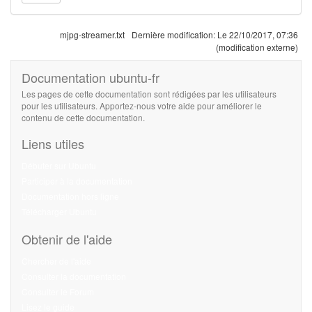
mjpg-streamer.txt
Dernière modification:
Le 22/10/2017, 07:36
(modification externe)
Documentation ubuntu-fr
Les pages de cette documentation sont rédigées par les utilisateurs
pour les utilisateurs. Apportez-nous votre aide pour améliorer le
contenu de cette documentation.
Liens utiles
Débuter sur Ubuntu
Participer à la documentation
Documentation hors ligne
Télécharger Ubuntu
Obtenir de l'aide
Chercher de l'aide
Consulter la documentation
Consulter le Forum
Lisez le guide