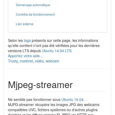
Démarrage automatique
Contrôle de fonctionnement
Lien externe
Selon les
tags
présents sur cette page, les informations
qu'elle contient n'ont pas été vérifiées pour les dernières
versions LTS depuis
Ubuntu 14.04 LTS.
Apportez votre aide…
Trusty
,
matériel
,
vidéo
,
webcam
Mjpeg-streamer
Ne semble pas fonctionner sous
Ubuntu 16.04
.
MJPG-streamer récupère les images JPG des webcams
compatibles UVC, fichiers systèmes ou d'autres plugins
d'entrée et les diffuse comme M-JPEG via HTTP aux