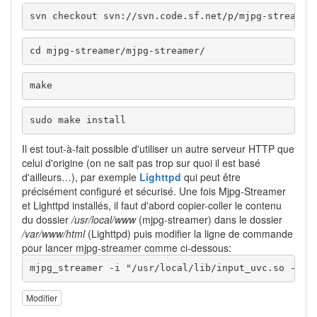
svn checkout
 svn:
//
svn.code.sf.net
/
p
/
mjpg-streamer
cd mjpg-streamer/mjpg-streamer/
make
sudo make install
Il est tout-à-fait possible d'utiliser un autre serveur HTTP que
celui d'origine (on ne sait pas trop sur quoi il est basé
d'ailleurs…), par exemple
Lighttpd
qui peut être
précisément configuré et sécurisé. Une fois Mjpg-Streamer
et Lighttpd installés, il faut d'abord copier-coller le contenu
du dossier
/usr/local/www
(mjpg-streamer) dans le dossier
/var/www/html
(Lighttpd) puis modifier la ligne de commande
pour lancer mjpg-streamer comme ci-dessous:
mjpg_streamer -i "/usr/local/lib/input_uvc.so -d /
Modifier