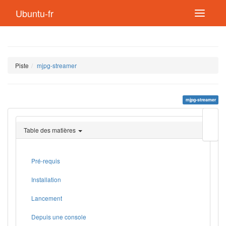
Ubuntu-fr
Piste
mjpg-streamer
mjpg-streamer
Modif
cette
Table des matières
page
Lien
de
retou
Pré-requis
Installation
Lancement
Depuis une console