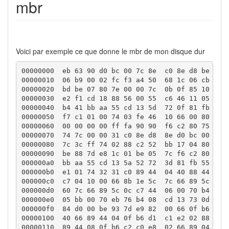
mbr
Voici par exemple ce que donne le mbr de mon disque dur
00000000  eb 63 90 d0 bc 00 7c 8e  c0 8e d8 be 00 7
00000010  06 b9 00 02 fc f3 a4 50  68 1c 06 cb fb b
00000020  bd be 07 80 7e 00 00 7c  0b 0f 85 10 01 8
00000030  e2 f1 cd 18 88 56 00 55  c6 46 11 05 c6 4
00000040  b4 41 bb aa 55 cd 13 5d  72 0f 81 fb 55 a
00000050  f7 c1 01 00 74 03 fe 46  10 66 00 80 01 0
00000060  00 00 00 00 ff fa 90 90  f6 c2 80 75 02 b
00000070  74 7c 00 00 31 c0 8e d8  8e d0 bc 00 20 f
00000080  7c 3c ff 74 02 88 c2 52  bb 17 04 80 27 0
00000090  be 88 7d e8 1c 01 be 05  7c f6 c2 80 74 4
000000a0  bb aa 55 cd 13 5a 52 72  3d 81 fb 55 aa 7
000000b0  e1 01 74 32 31 c0 89 44  04 40 88 44 ff 8
000000c0  c7 04 10 00 66 8b 1e 5c  7c 66 89 5c 08 6
000000d0  60 7c 66 89 5c 0c c7 44  06 00 70 b4 42 c
000000e0  05 bb 00 70 eb 76 b4 08  cd 13 73 0d f6 c
000000f0  84 d0 00 be 93 7d e9 82  00 66 0f b6 c6 8
00000100  40 66 89 44 04 0f b6 d1  c1 e2 02 88 e8 8
00000110  89 44 08 0f b6 c2 c0 e8  02 66 89 04 66 a