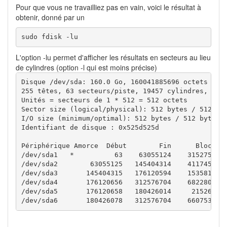
Pour que vous ne travailliez pas en vain, voici le résultat à
obtenir, donné par un
sudo fdisk -lu
L'option -lu permet d'afficher les résultats en secteurs au lieu
de cylindres (option -l qui est moins précise)
Disque /dev/sda: 160.0 Go, 160041885696 octets

255 têtes, 63 secteurs/piste, 19457 cylindres, tota
Unités = secteurs de 1 * 512 = 512 octets

Sector size (logical/physical): 512 bytes / 512 byt
I/O size (minimum/optimal): 512 bytes / 512 bytes

Identifiant de disque : 0x525d525d

Périphérique Amorce  Début        Fin      Blocs   
/dev/sda1   *          63    63055124    31527531  
/dev/sda2        63055125   145404314    41174595  
/dev/sda3       145404315   176120594    15358140  
/dev/sda4       176120656   312576704    68228024+ 
/dev/sda5       176120658   180426014     2152678+ 
/dev/sda6       180426078   312576704    66075313+