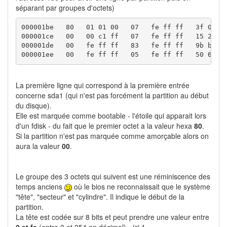
séparant par groupes d'octets)
000001be   80   01 01 00   07   fe ff ff   3f 00 00
000001ce   00   00 c1 ff   07   fe ff ff   15 25 c2
000001de   00   fe ff ff   83   fe ff ff   9b b1 aa
000001ee   00   fe ff ff   05   fe ff ff   50 63 7
La première ligne qui correspond à la première entrée
concerne sda1 (qui n'est pas forcément la partition au début
du disque).
Elle est marquée comme bootable - l'étoile qui apparait lors
d'un fdisk - du fait que le premier octet a la valeur hexa
80
.
Si la partition n'est pas marquée comme amorçable alors on
aura la valeur
00
.
Le groupe des 3 octets qui suivent est une réminiscence des
temps anciens
où le bios ne reconnaissait que le système
"tête", "secteur" et "cylindre". Il indique le début de la
partition.
La tête est codée sur 8 bits et peut prendre une valeur entre
0 et fe
(entre 0 et 254 en décimal) - ici 1