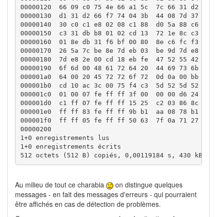
00000120  66 09 c0 75 4e 66 a1 5c  7c 66 31 d2 66 f
00000130  d1 31 d2 66 f7 74 04 3b  44 08 7d 37 fe c
00000140  30 c0 c1 e8 02 08 c1 88  d0 5a 88 c6 bb 0
00000150  c3 31 db b8 01 02 cd 13  72 1e 8c c3 60 1
00000160  01 8e db 31 f6 bf 00 80  8e c6 fc f3 a5 1
00000170  26 5a 7c be 8e 7d eb 03  be 9d 7d e8 34 0
00000180  7d e8 2e 00 cd 18 eb fe  47 52 55 42 20 0
00000190  6f 6d 00 48 61 72 64 20  44 69 73 6b 00 5
000001a0  64 00 20 45 72 72 6f 72  0d 0a 00 bb 01 0
000001b0  cd 10 ac 3c 00 75 f4 c3  5d 52 5d 52 00 0
000001c0  01 00 07 fe ff ff 3f 00  00 00 d6 24 c2 0
000001d0  c1 ff 07 fe ff ff 15 25  c2 03 86 8c e8 0
000001e0  ff ff 83 fe ff ff 9b b1  aa 08 78 b1 d4 0
000001f0  ff ff 05 fe ff ff 50 63  7f 0a 71 27 22 0
00000200

1+0 enregistrements lus

1+0 enregistrements écrits

512 octets (512 B) copiés, 0,00119184 s, 430 kB/s
Au milieu de tout ce charabia
on distingue quelques
messages - en fait des messages d'erreurs - qui pourraient
être affichés en cas de détection de problèmes.