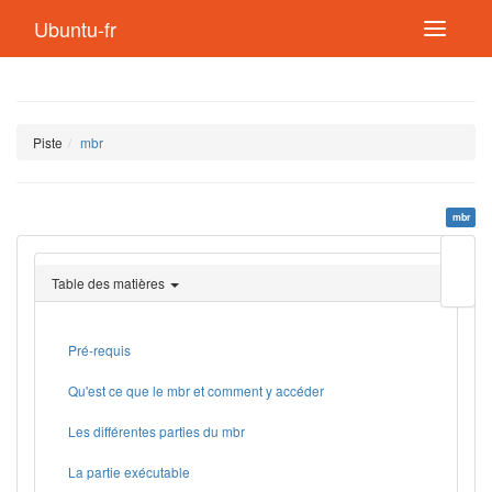
Ubuntu-fr
Piste
mbr
mbr
Modif
cette
Table des matières
page
Lien
de
retou
Pré-requis
Qu'est ce que le mbr et comment y accéder
Les différentes parties du mbr
La partie exécutable