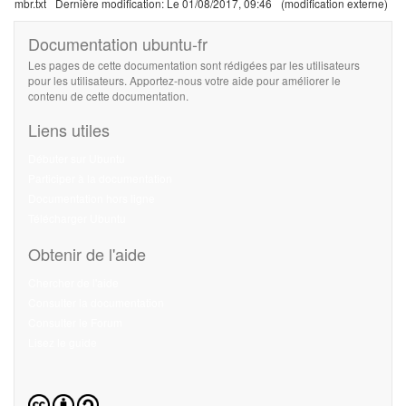
mbr.txt
Dernière modification:
Le 01/08/2017, 09:46
(modification externe)
Documentation ubuntu-fr
Les pages de cette documentation sont rédigées par les utilisateurs
pour les utilisateurs. Apportez-nous votre aide pour améliorer le
contenu de cette documentation.
Liens utiles
Débuter sur Ubuntu
Participer à la documentation
Documentation hors ligne
Télécharger Ubuntu
Obtenir de l'aide
Chercher de l'aide
Consulter la documentation
Consulter le Forum
Lisez le guide