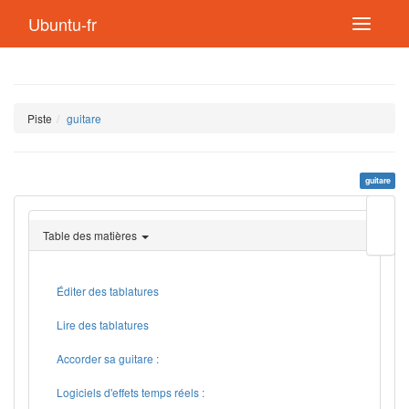
Ubuntu-fr
Piste
guitare
guitare
Modif
cette
Table des matières
page
Lien
de
retou
Éditer des tablatures
Lire des tablatures
Accorder sa guitare :
Logiciels d'effets temps réels :