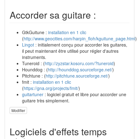
Accorder sa guitare :
GtkGuitune :
installation en 1 clic
(
http://www.geocities.com/harpin_floh/kguitune_page.html
)
Lingot
: initialement conçu pour accorder les guitares,
il peut maintenant être utilisé pour régler d'autres
instruments.
Tuneroid : (
http://zyzstar.kosoru.com/?tuneroid
)
Hounddog : (
http://hounddog.sourceforge.net/
)
Pitchtune : (
http://pitchtune.sourceforge.net/
)
fmit :
installation en 1 clic
(
https://gna.org/projects/fmit/
)
guitartuner
: logiciel gratuit et libre pour accorder une
guitare très simplement.
Modifier
Logiciels d'effets temps