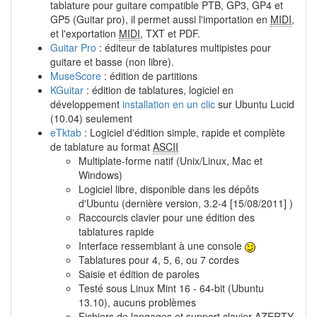
tablature pour guitare compatible PTB, GP3, GP4 et
GP5 (Guitar pro), il permet aussi l'importation en
MIDI
,
et l'exportation
MIDI
, TXT et PDF.
Guitar Pro
: éditeur de tablatures multipistes pour
guitare et basse (non libre).
MuseScore
: édition de partitions
KGuitar
: édition de tablatures, logiciel en
développement
installation en un clic
sur Ubuntu Lucid
(10.04) seulement
eTktab
: Logiciel d'édition simple, rapide et complète
de tablature au format
ASCII
Multiplate-forme natif (Unix/Linux, Mac et
Windows)
Logiciel libre, disponible dans les dépôts
d'Ubuntu (dernière version, 3.2-4 [15/08/2011] )
Raccourcis clavier pour une édition des
tablatures rapide
Interface ressemblant à une console
Tablatures pour 4, 5, 6, ou 7 cordes
Saisie et édition de paroles
Testé sous Linux Mint 16 - 64-bit (Ubuntu
13.10), aucuns problèmes
Fichiers de langages et support clavier AZERTY