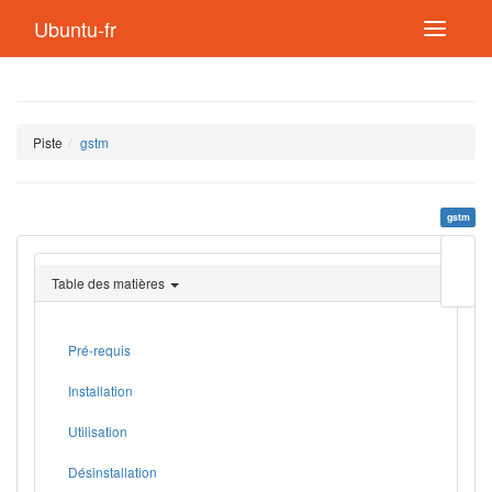
Ubuntu-fr
Piste
gstm
gstm
Modif
cette
Table des matières
page
Lien
de
retou
Pré-requis
Installation
Utilisation
Désinstallation