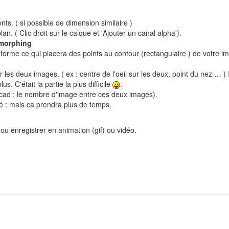
ts. ( si possible de dimension similaire )
an. ( Clic droit sur le calque et 'Ajouter un canal alpha').
morphing
forme ce qui placera des points au contour (rectangulaire ) de votre imag
r les deux images. ( ex : centre de l'oeil sur les deux, point du nez … )
s. C'était la partie la plus difficile
.
(cad : le nombre d'image entre ces deux images).
té : mais ca prendra plus de temps.
ou enregistrer en animation (gif) ou vidéo.