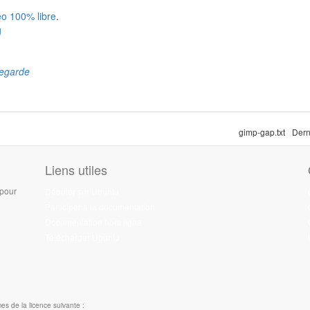
éo 100% libre
.
g
legarde
gimp-gap.txt
Dern
Liens utiles
 pour
Débuter sur Ubuntu
Participer à la documentation
Documentation hors ligne
Télécharger Ubuntu
es de la licence suivante :