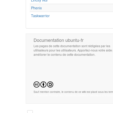
Lincity NG
Phenix
Taskwarrior
Documentation ubuntu-fr
Les pages de cette documentation sont rédigées par les
utilisateurs pour les utilisateurs. Apportez-nous votre aide
améliorer le contenu de cette documentation.
Sauf mention contraire, le contenu de ce wiki est placé sous les term
CC Paternité-Partage des Conditions Initiales à l'Identique 3.0 Unpo