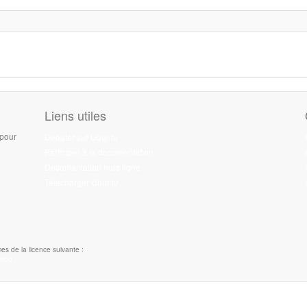
Liens utiles
 pour
Débuter sur Ubuntu
Participer à la documentation
Documentation hors ligne
Télécharger Ubuntu
es de la licence suivante :
rted