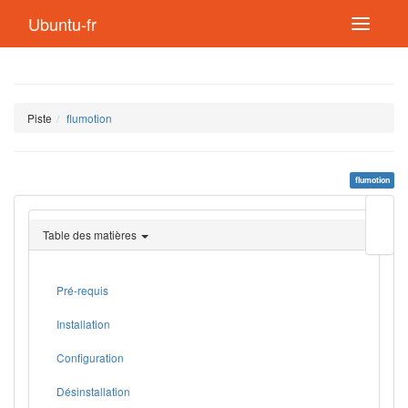
Ubuntu-fr
Piste
flumotion
flumotion
Modif
cette
Table des matières
page
Lien
de
retou
Pré-requis
Installation
Configuration
Désinstallation