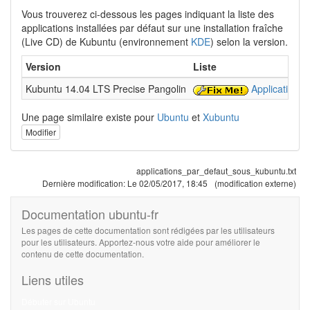
Vous trouverez ci-dessous les pages indiquant la liste des
applications installées par défaut sur une installation fraîche
(Live CD) de Kubuntu (environnement
KDE
) selon la version.
Version
Liste
Kubuntu 14.04 LTS Precise Pangolin
Applications
Une page similaire existe pour
Ubuntu
et
Xubuntu
Modifier
applications_par_defaut_sous_kubuntu.txt
Dernière modification:
Le 02/05/2017, 18:45
(modification externe)
Documentation ubuntu-fr
Les pages de cette documentation sont rédigées par les utilisateurs
pour les utilisateurs. Apportez-nous votre aide pour améliorer le
contenu de cette documentation.
Liens utiles
Débuter sur Ubuntu