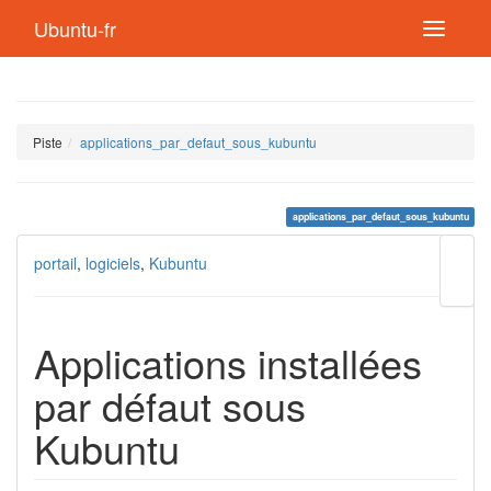
Ubuntu-fr
Piste
applications_par_defaut_sous_kubuntu
applications_par_defaut_sous_kubuntu
Modif
portail
,
logiciels
,
Kubuntu
cette
page
Lien
de
Applications installées
retou
par défaut sous
Kubuntu