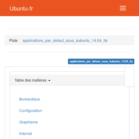
Ubuntu-fr
Piste
applications_par_defaut_sous_kubuntu_14.04_lts
applications_par_defaut_sous_kubuntu_14.04_lts
Modif
cette
Table des matières
page
Lien
de
retou
Bureautique
Configuration
Graphisme
Internet