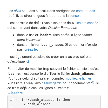
Les
alias
sont des substitutions abrégées de
commandes
répétitives et/ou longues à taper dans la
console
.
Il est possible de définir vos alias dans deux
fichiers cachés
qui se trouvent dans votre
Dossier Personnel
:
dans le fichier
.bashrc
juste après la ligne "
some
more ls aliases
"
dans un fichier
.bash_aliases
. Si ce dernier n'existe
pas,
créez-le
.
Il est également possible de créer un alias provisoire tel
qu'expliqué
ici
Pour éviter de modifier trop souvent le fichier sensible qu'est
.bashrc
, il est conseillé d'utiliser le fichier
.bash_aliases
.
Pour que celui-ci soit pris en compte,
modifiez le fichier
1)
~/.bashrc
après
l'avoir
sauvegardé
pour décommenter
, si
ce n'est déjà le cas, les lignes suivantes:
~/.bashrc
if [ -f ~/.bash_aliases ]; then

    . ~/.bash_aliases
