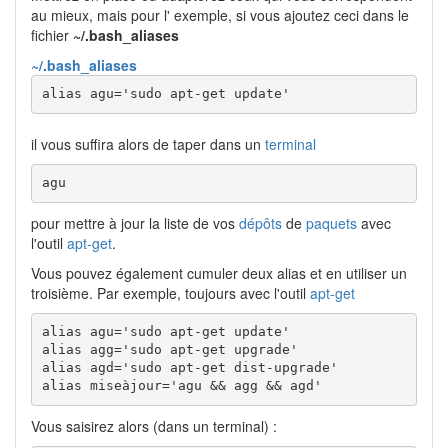
au mieux, mais pour l' exemple, si vous ajoutez ceci dans le
fichier
~/.bash_aliases
~/.bash_aliases
alias agu='sudo apt-get update'
il vous suffira alors de taper dans un
terminal
agu
pour mettre à jour la liste de vos
dépôts
de
paquets
avec
l'outil
apt-get
.
Vous pouvez également cumuler deux alias et en utiliser un
troisième. Par exemple, toujours avec l'outil
apt-get
alias agu='sudo apt-get update'

alias agg='sudo apt-get upgrade'

alias agd='sudo apt-get dist-upgrade'

alias miseàjour='agu && agg && agd'
Vous saisirez alors (dans un terminal) :