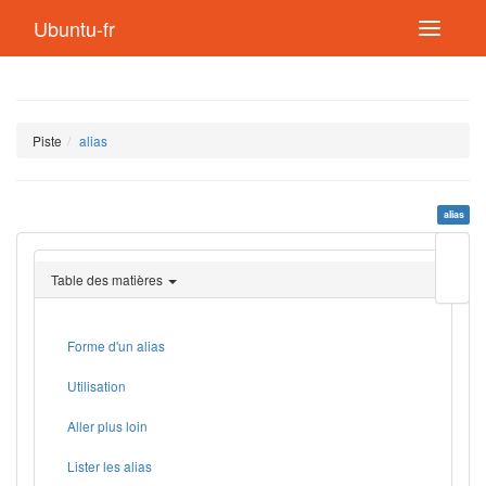
Ubuntu-fr
Piste
alias
alias
Modif
cette
Table des matières
page
Lien
de
retou
Forme d'un alias
Utilisation
Aller plus loin
Lister les alias