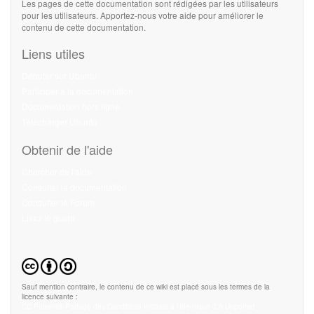
Les pages de cette documentation sont rédigées par les utilisateurs
pour les utilisateurs. Apportez-nous votre aide pour améliorer le
contenu de cette documentation.
Liens utiles
Débuter sur Ubuntu
Participer à la documentation
Documentation hors ligne
Télécharger Ubuntu
Obtenir de l'aide
Chercher de l'aide
Consulter la documentation
Consulter le Forum
Lisez le guide
Sauf mention contraire, le contenu de ce wiki est placé sous les termes de la
licence suivante :
CC Paternité-Partage des Conditions Initiales à l'Identique 3.0 Unported