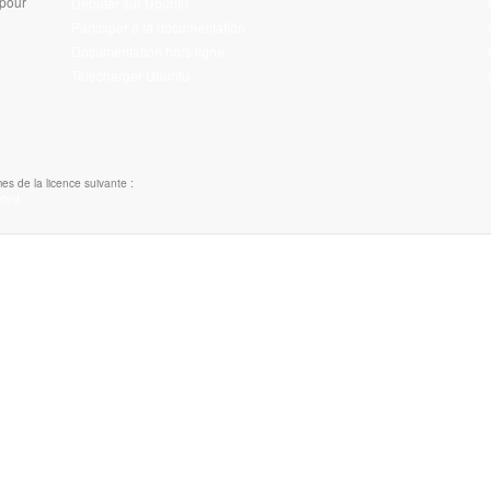
 pour
Débuter sur Ubuntu
Participer à la documentation
Documentation hors ligne
Télécharger Ubuntu
es de la licence suivante :
rted