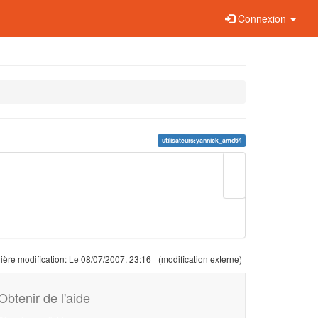
Connexion
utilisateurs:yannick_amd64
Modifier
cette
page
Liens
de
retour
ière modification:
Le 08/07/2007, 23:16
(modification externe)
Obtenir de l'aide