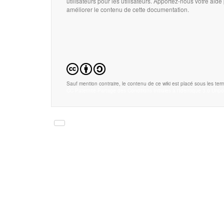
utilisateurs pour les utilisateurs. Apportez-nous votre aide
améliorer le contenu de cette documentation.
Sauf mention contraire, le contenu de ce wiki est placé sous les term
CC Paternité-Partage des Conditions Initiales à l'Identique 3.0 Unpo