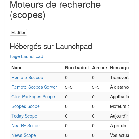
Moteurs de recherche
(scopes)
Modifier
Hébergés sur Launchpad
Page Launchpad
Nom
Non traduit
À relire
Remarques
Remote Scopes
0
0
Transverses
Remote Scopes Server
343
349
À distance
Click Packages Scope
0
0
Applications
Scopes Scope
0
0
Moteurs de re
Today Scope
0
0
Aujourd'hui
NearBy Scope
0
0
À proximité
News Scope
0
0
Vos actualités