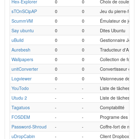
Hex-Explorer
0
0
Choix de couleur e
sTOnSCipAP
0
0
Jeu du pierre-feuill
ScummVM
0
0
Émulateur de jeu de
Say ubuntu
0
0
Dites Ubuntu
uBuild
0
0
Gestionnaire Jenki
Aurebesh
0
0
Traducteur d'Aureb
Wallpapers
0
0
Collection de fonds
unitConverter
0
0
Convertisseur d'uni
Logviewer
0
0
Visionneuse de jou
YouTodo
-
-
Liste de tâches
Utudu 2
-
-
Liste de tâches
Tagatuos
-
-
Comptabilité
FOSDEM
-
-
Programe des con
Password-Shroud
-
-
Coffre-fort de mots
uDropCabin
-
-
Client Dropbox non o