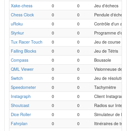
Xake-chess
0
0
Jeu d'échecs
Chess Clock
0
0
Pendule d'échecs
uRoku
0
0
Contrôle d'un appar
Styrkur
0
0
Programme d'entraî
Tux Racer Touch
0
0
Jeu de course de d
Falling Blocks
0
0
Jeu de Tétris
Compass
0
0
Boussole
QML Viewer
0
0
Visionneuse de fic
Switch
0
0
Jeu de résolution d
Speedometer
0
0
Tachymètre
Instagraph
0
0
Client Instagram non
Shoutcast
0
0
Radios sur Internet
Dice Roller
0
0
Simulateur de lance
Fahrplan
0
0
Itinéraires de tran