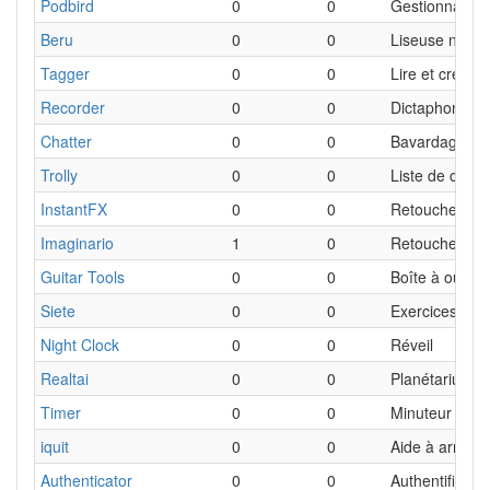
Podbird
0
0
Gestionnaire 
Beru
0
0
Liseuse numé
Tagger
0
0
Lire et créer
Recorder
0
0
Dictaphone
Chatter
0
0
Bavardage su
Trolly
0
0
Liste de cours
InstantFX
0
0
Retouche de 
Imaginario
1
0
Retouche de 
Guitar Tools
0
0
Boîte à outil d
Siete
0
0
Exercices de 
Night Clock
0
0
Réveil
Realtai
0
0
Planétarium
Timer
0
0
Minuteur
iquit
0
0
Aide à arrêter
Authenticator
0
0
Authentificati