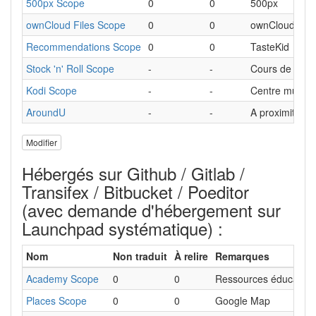
500px Scope
0
0
500px
ownCloud Files Scope
0
0
ownCloud
Recommendations Scope
0
0
TasteKid
Stock 'n' Roll Scope
-
-
Cours de la b
Kodi Scope
-
-
Centre multim
AroundU
-
-
A proximité (al
Modifier
Hébergés sur Github / Gitlab /
Transifex / Bitbucket / Poeditor
(avec demande d'hébergement sur
Launchpad systématique) :
Nom
Non traduit
À relire
Remarques
Academy Scope
0
0
Ressources éducative
Places Scope
0
0
Google Map