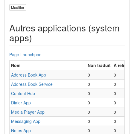
Modifier
Autres applications (system
apps)
Page Launchpad
Nom
Non traduit
À relire
R
Address Book App
0
0
C
Address Book Service
0
0
S
Content Hub
0
0
É
Dialer App
0
0
C
Media Player App
0
0
L
Messaging App
0
0
M
Notes App
0
0
P