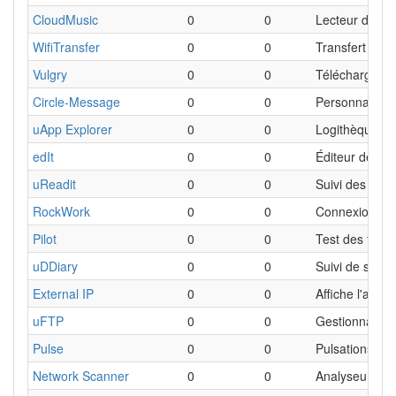
CloudMusic
0
0
Lecteur de mu
WifiTransfer
0
0
Transfert de f
Vulgry
0
0
Téléchargeur 
Circle-Message
0
0
Personnalisati
uApp Explorer
0
0
Logithèque alt
edIt
0
0
Éditeur de tex
uReadit
0
0
Suivi des fils 
RockWork
0
0
Connexion à 
Pilot
0
0
Test des foncti
uDDiary
0
0
Suivi de sa gl
External IP
0
0
Affiche l'adre
uFTP
0
0
Gestionnaire 
Pulse
0
0
Pulsations ca
Network Scanner
0
0
Analyseur de 