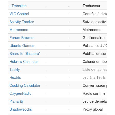
uTranslate
-
-
Traducteur
VLC Control
-
-
Contrôle à distanc
Activity Tracker
-
-
Suivi des activités s
Metronome
-
-
Métronome
Forum Browser
-
-
Gestionnaire de fo
Ubuntu Games
-
-
Puissance 4 / Othel
Share to Diaspora*
-
-
Publication sur Dia
Hebrew Calendar
-
-
Calendrier hébreu
Taskly
-
-
Liste de tâches
Hextris
-
-
Jeu à la Tétris
Cooking Calculator
-
-
Convertisseur pour 
OxygenRadio
-
-
Radio sur Internet
Planarity
-
-
Jeu de démêlage de 
Shadowsocks
-
-
Proxy global