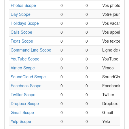
Photos Scope
0
0
Vos photos
Day Scope
0
0
Votre journée
Holidays Scope
0
0
Vos vacances
Calls Scope
0
0
Vos appels
Texts Scope
0
0
Vos textos
Command Line Scope
0
0
Ligne de com
YouTube Scope
0
0
YouTube
Vimeo Scope
0
0
Vimeo
SoundCloud Scope
0
0
SoundCloud
Facebook Scope
0
0
Facebook
Twitter Scope
0
0
Twitter
Dropbox Scope
0
0
Dropbox
Gmail Scope
0
0
Gmail
Yelp Scope
0
0
Yelp