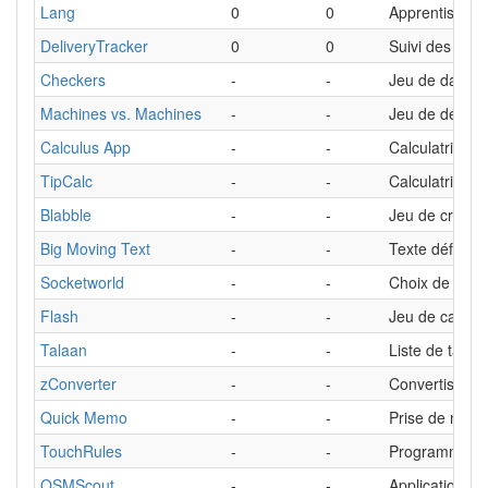
Lang
0
0
Apprentissage
DeliveryTracker
0
0
Suivi des colis
Checkers
-
-
Jeu de dames
Machines vs. Machines
-
-
Jeu de défens
Calculus App
-
-
Calculatrice sc
TipCalc
-
-
Calculatrice d
Blabble
-
-
Jeu de créati
Big Moving Text
-
-
Texte défilant
Socketworld
-
-
Choix de la pr
Flash
-
-
Jeu de cartes
Talaan
-
-
Liste de tâche
zConverter
-
-
Convertisseur
Quick Memo
-
-
Prise de notes
TouchRules
-
-
Programmatio
OSMScout
-
-
Application de