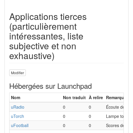
Applications tierces
(particulièrement
intéressantes, liste
subjective et non
exhaustive)
Modifier
Hébergées sur Launchpad
Nom
Non traduit
À relire
Remarques
uRadio
0
0
Écoute de stat
uTorch
0
0
Lampe torche
uFootball
0
0
Scores de foot