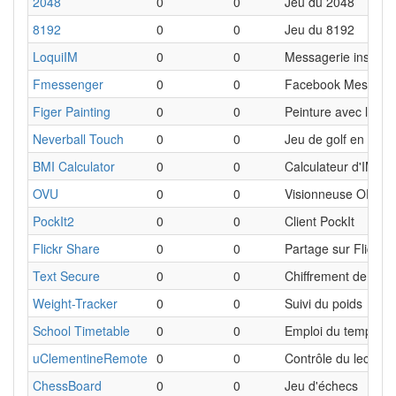
2048
0
0
Jeu du 2048
8192
0
0
Jeu du 8192
LoquiIM
0
0
Messagerie instant
Fmessenger
0
0
Facebook Messeng
Figer Painting
0
0
Peinture avec les do
Neverball Touch
0
0
Jeu de golf en 3D
BMI Calculator
0
0
Calculateur d'IMC
OVU
0
0
Visionneuse OPDS
PockIt2
0
0
Client PockIt
Flickr Share
0
0
Partage sur Flickr
Text Secure
0
0
Chiffrement de me
Weight-Tracker
0
0
Suivi du poids
School Timetable
0
0
Emploi du temps sco
uClementineRemote
0
0
Contrôle du lecteur
ChessBoard
0
0
Jeu d'échecs