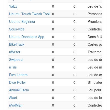
Yatzy
0
0
Jeu de Yahtze
Ubuntu Touch Tweak Tool
0
0
Personnalisat
Ubuntu Beginner
0
0
Premiers pas 
Sous-vide
0
0
Contrôleur de
Ubuntu Donations App
0
0
Dons à Ubunt
BikeTrack
0
0
Cartes pour cy
uWriter
0
0
Traitement de 
Swipeout
0
0
Jeu de déblo
uTris
0
0
Jeu de morpi
Five Letters
0
0
Jeu de créatio
Dice Roller
0
0
Simulateur de
Animal Farm
0
0
Jeu pour béb
Akari
0
0
Jeu de logiqu
uVolMan
0
0
Contrôleur de