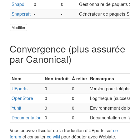
Snapd
0
0
Gestionnaire de paquets Snap
Snapcraft
-
-
Générateur de paquets Snap
Modifier
Convergence (plus assurée
par Canonical)
Nom
Non traduit
À relire
Remarques
UBports
0
0
Version pour téléphones 
OpenStore
0
0
Logithèque (successeur d
Yunit
0
0
Environnement de bureau
Documentation
0
0
Documentation en ligne
Vous pouvez discuter de la traduction d'UBports sur
ce
forum
et consulter
ce wiki
pour débuter avec Weblate.