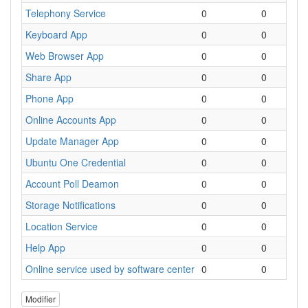
Telephony Service
0
0
A
Keyboard App
0
0
C
Web Browser App
0
0
N
Share App
0
0
P
Phone App
0
0
T
Online Accounts App
0
0
C
Update Manager App
0
0
G
Ubuntu One Credential
0
0
I
Account Poll Deamon
0
0
S
Storage Notifications
0
0
M
Location Service
0
0
S
Help App
0
0
A
Online service used by software center
0
0
I
Modifier