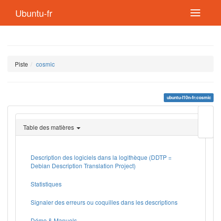
Ubuntu-fr
Piste
cosmic
ubuntu-l10n-fr:cosmic
Modif
cette
Table des matières
page
Lien
de
retou
Description des logiciels dans la logithèque (DDTP =
Debian Description Translation Project)
Statistiques
Signaler des erreurs ou coquilles dans les descriptions
Démo & Manuels