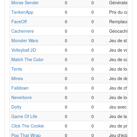
Morse Sender
0
0
Générateur d
TankenApp
0
0
Prix du carbur
FaceOff
0
0
Remplacement
Cachemere
0
0
Géocaching
Monster Wars
0
0
Jeu de stratég
Volleyball 2D
0
0
Jeu de volley-
Match The Color
0
0
Jeu de concen
Tents
0
0
Jeu de logiqu
Mines
0
0
Jeu de démin
Falldown
0
0
Jeu de chute d
Neverbore
0
0
Jeu de logima
Dotty
0
0
Jeu avec des p
Game Of Life
0
0
Jeu de la vie
Click The Cookie
0
0
Jeu de produc
Pop That Wrap
0
0
Jeu d'éclatage