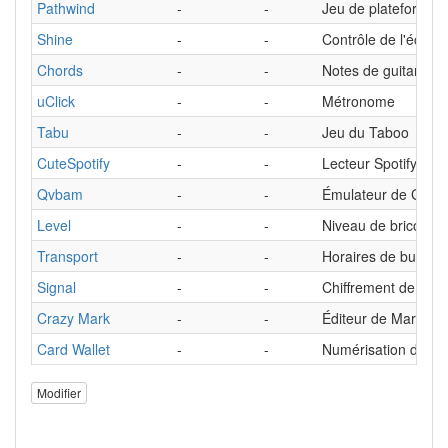
Pathwind
-
-
Jeu de plateforme
Shine
-
-
Contrôle de l'éclair
Chords
-
-
Notes de guitare
uClick
-
-
Métronome
Tabu
-
-
Jeu du Taboo
CuteSpotify
-
-
Lecteur Spotify
Qvbam
-
-
Émulateur de Gam
Level
-
-
Niveau de bricolage
Transport
-
-
Horaires de bus
Signal
-
-
Chiffrement de me
Crazy Mark
-
-
Éditeur de Markdo
Card Wallet
-
-
Numérisation des car
Modifier