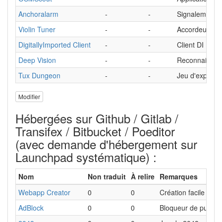
Anchoralarm
-
-
Signalement d
Violin Tuner
-
-
Accordeur de 
DigitallyImported Client
-
-
Client DI
Deep Vision
-
-
Reconnaissan
Tux Dungeon
-
-
Jeu d'explorat
Modifier
Hébergées sur Github / Gitlab /
Transifex / Bitbucket / Poeditor
(avec demande d'hébergement sur
Launchpad systématique) :
Nom
Non traduit
À relire
Remarques
Webapp Creator
0
0
Création facile de
AdBlock
0
0
Bloqueur de publici