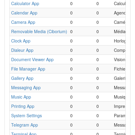
Calculator App
0
0
Calculatric
Calendar App
0
0
Agenda
Camera App
0
0
Caméra
Removable Media (Ciborium)
0
0
Médias am
Clock App
0
0
Horloge
Dialeur App
0
0
Composeur
Document Viewer App
0
0
Visionneu
File Manager App
0
0
Fichiers
Gallery App
0
0
Galerie
Messaging App
0
0
Messages
Music App
0
0
Musique
Printing App
0
0
Impression
System Settings
0
0
Paramètre
Telegram App
0
0
Messageri
Terminal App
0
0
Terminal