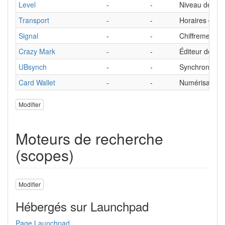
Level
-
-
Niveau de bri
Transport
-
-
Horaires de b
Signal
-
-
Chiffrement 
Crazy Mark
-
-
Éditeur de M
UBsynch
-
-
Synchronisati
Card Wallet
-
-
Numérisation d
Modifier
Moteurs de recherche
(scopes)
Modifier
Hébergés sur Launchpad
Page Launchpad