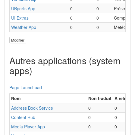
UBports App
0
0
Présentati
UI Extras
0
0
Composant
Weather App
0
0
Météo
Modifier
Autres applications (system
apps)
Page Launchpad
Nom
Non traduit
À relire
R
Address Book Service
0
0
S
Content Hub
0
0
É
Media Player App
0
0
L