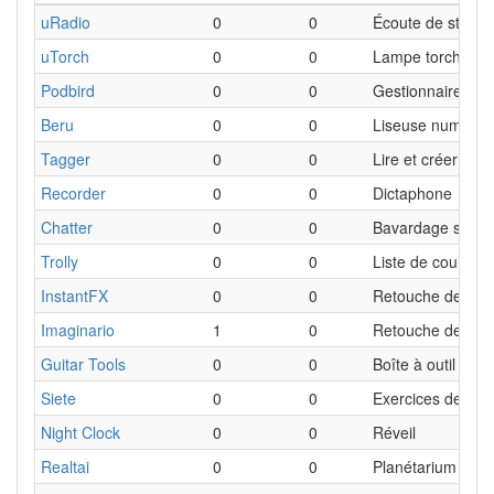
uRadio
0
0
Écoute de station
uTorch
0
0
Lampe torche
Podbird
0
0
Gestionnaire de 
Beru
0
0
Liseuse numériq
Tagger
0
0
Lire et créer de
Recorder
0
0
Dictaphone
Chatter
0
0
Bavardage sur c
Trolly
0
0
Liste de courses
InstantFX
0
0
Retouche de pho
Imaginario
1
0
Retouche de pho
Guitar Tools
0
0
Boîte à outil du g
Siete
0
0
Exercices de ren
Night Clock
0
0
Réveil
Realtai
0
0
Planétarium