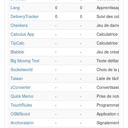
Lang
0
0
Apprentissage pa
DeliveryTracker
0
0
Suivi des colis
Checkers
-
-
Jeu de dames
Calculus App
-
-
Calculatrice scien
TipCalc
-
-
Calculatrice de p
Blabble
-
-
Jeu de création 
Big Moving Text
-
-
Texte défilant
Socketworld
-
-
Choix de la prise
Talaan
-
-
Liste de tâches
zConverter
-
-
Convertisseur
Quick Memo
-
-
Prise de notes
TouchRules
-
-
Programmation d
OSMScout
-
-
Application de ro
Anchoralarm
-
-
Signalement de s