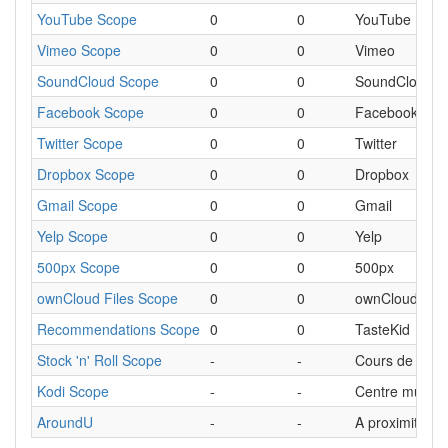
YouTube Scope
0
0
YouTube
Vimeo Scope
0
0
Vimeo
SoundCloud Scope
0
0
SoundCloud
Facebook Scope
0
0
Facebook
Twitter Scope
0
0
Twitter
Dropbox Scope
0
0
Dropbox
Gmail Scope
0
0
Gmail
Yelp Scope
0
0
Yelp
500px Scope
0
0
500px
ownCloud Files Scope
0
0
ownCloud
Recommendations Scope
0
0
TasteKid
Stock 'n' Roll Scope
-
-
Cours de la b
Kodi Scope
-
-
Centre multim
AroundU
-
-
A proximité (al