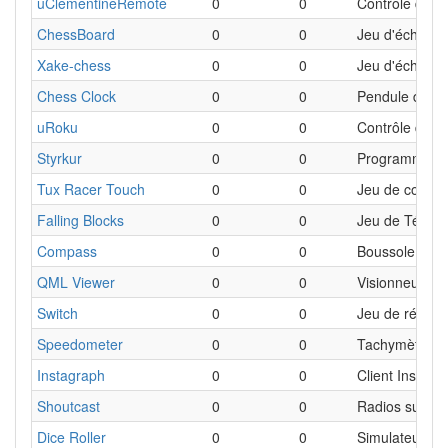
uClementineRemote
0
0
Contrôle du l
ChessBoard
0
0
Jeu d'échecs
Xake-chess
0
0
Jeu d'échecs
Chess Clock
0
0
Pendule d'éch
uRoku
0
0
Contrôle d'un
Styrkur
0
0
Programme d'e
Tux Racer Touch
0
0
Jeu de course
Falling Blocks
0
0
Jeu de Tétris
Compass
0
0
Boussole
QML Viewer
0
0
Visionneuse d
Switch
0
0
Jeu de résolut
Speedometer
0
0
Tachymètre
Instagraph
0
0
Client Instagr
Shoutcast
0
0
Radios sur Int
Dice Roller
0
0
Simulateur de