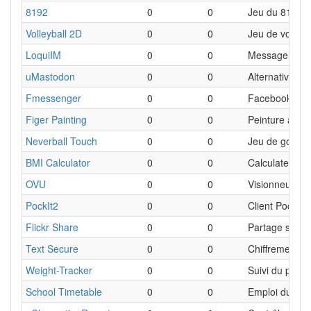
8192
0
0
Jeu du 8192
Volleyball 2D
0
0
Jeu de volley-
LoquiIM
0
0
Messagerie in
uMastodon
0
0
Alternative à T
Fmessenger
0
0
Facebook Me
Figer Painting
0
0
Peinture avec 
Neverball Touch
0
0
Jeu de golf e
BMI Calculator
0
0
Calculateur d
OVU
0
0
Visionneuse 
PockIt2
0
0
Client PockIt
Flickr Share
0
0
Partage sur Fl
Text Secure
0
0
Chiffrement 
Weight-Tracker
0
0
Suivi du poids
School Timetable
0
0
Emploi du tem