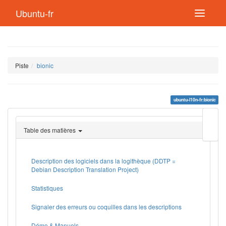
Ubuntu-fr
Piste
bionic
ubuntu-l10n-fr:bionic
Modif
cette
Table des matières
page
Lien
de
retou
Description des logiciels dans la logithèque (DDTP =
Debian Description Translation Project)
Statistiques
Signaler des erreurs ou coquilles dans les descriptions
Démo & Manuels