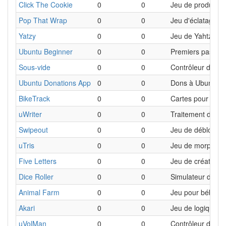
Click The Cookie
0
0
Jeu de productio
Pop That Wrap
0
0
Jeu d'éclatage de
Yatzy
0
0
Jeu de Yahtzee
Ubuntu Beginner
0
0
Premiers pas av
Sous-vide
0
0
Contrôleur de cu
Ubuntu Donations App
0
0
Dons à Ubuntu
BikeTrack
0
0
Cartes pour cycli
uWriter
0
0
Traitement de te
Swipeout
0
0
Jeu de déblocag
uTris
0
0
Jeu de morpion
Five Letters
0
0
Jeu de création d
Dice Roller
0
0
Simulateur de la
Animal Farm
0
0
Jeu pour bébés
Akari
0
0
Jeu de logique a
uVolMan
0
0
Contrôleur de vo