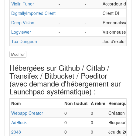
Violin Tuner
-
-
Accordeur de vio
DigitallyImported Client
-
-
Client DI
Deep Vision
-
-
Reconnaissance 
Logviewer
-
-
Visionneuse de j
Tux Dungeon
-
-
Jeu d'exploration
Modifier
Hébergées sur Github / Gitlab /
Transifex / Bitbucket / Poeditor
(avec demande d'hébergement sur
Launchpad systématique) :
Nom
Non traduit
À relire
Remarques
Webapp Creator
0
0
Création faci
AdBlock
0
0
Bloqueur de pu
2048
0
0
Jeu du 2048