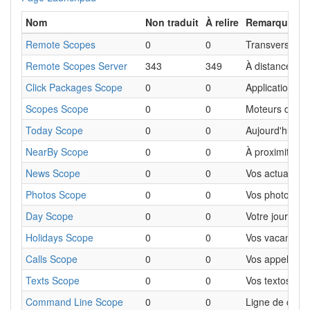
Nom
Non traduit
À relire
Remarques
Remote Scopes
0
0
Transverses
Remote Scopes Server
343
349
À distance
Click Packages Scope
0
0
Applications
Scopes Scope
0
0
Moteurs de re
Today Scope
0
0
Aujourd'hui
NearBy Scope
0
0
À proximité
News Scope
0
0
Vos actualités
Photos Scope
0
0
Vos photos
Day Scope
0
0
Votre journée
Holidays Scope
0
0
Vos vacances
Calls Scope
0
0
Vos appels
Texts Scope
0
0
Vos textos
Command Line Scope
0
0
Ligne de com