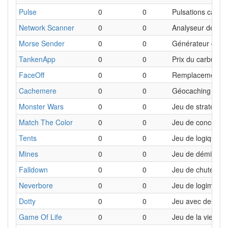
Pulse
0
0
Pulsations cardi
Network Scanner
0
0
Analyseur de por
Morse Sender
0
0
Générateur de m
TankenApp
0
0
Prix du carburant
FaceOff
0
0
Remplacement de
Cachemere
0
0
Géocaching
Monster Wars
0
0
Jeu de stratégie
Match The Color
0
0
Jeu de concentra
Tents
0
0
Jeu de logique
Mines
0
0
Jeu de démineur
Falldown
0
0
Jeu de chute de 
Neverbore
0
0
Jeu de logimage
Dotty
0
0
Jeu avec des poin
Game Of Life
0
0
Jeu de la vie