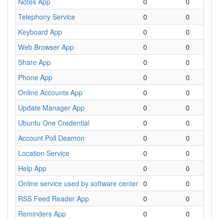
Notes App
0
0
P
Telephony Service
0
0
A
Keyboard App
0
0
C
Web Browser App
0
0
N
Share App
0
0
P
Phone App
0
0
T
Online Accounts App
0
0
C
Update Manager App
0
0
G
Ubuntu One Credential
0
0
I
Account Poll Deamon
0
0
S
Location Service
0
0
S
Help App
0
0
A
Online service used by software center
0
0
I
RSS Feed Reader App
0
0
A
Reminders App
0
0
R