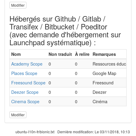
Modifier
Hébergés sur Github / Gitlab /
Transifex / Bitbucket / Poeditor
(avec demande d'hébergement sur
Launchpad systématique) :
Nom
Non traduit
À relire
Remarques
Academy Scope
0
0
Ressources éducative
Places Scope
0
0
Google Map
Freesound Scope
0
0
Freesound
Deezer Scope
0
0
Deezer
Cinema Scope
0
0
Cinéma
Modifier
ubuntu-l10n-fr/bionic.txt
Dernière modification:
Le 03/11/2018, 10:13