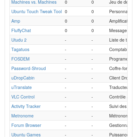
Machines vs. Machines
0
0
Jeu de défens
Ubuntu Touch Tweak Tool
0
0
Personnalisat
Amp
0
0
Amplificateur
FluffyChat
0
0
Messagerie (p
Utudu 2
-
-
Liste de tâche
Tagatuos
-
-
Comptabilité
FOSDEM
-
-
Programe des
Password-Shroud
-
-
Coffre-fort de
uDropCabin
-
-
Client Dropbox
uTranslate
-
-
Traducteur
VLC Control
-
-
Contrôle à di
Activity Tracker
-
-
Suivi des activ
Metronome
-
-
Métronome
Forum Browser
-
-
Gestionnaire 
Ubuntu Games
-
-
Puissance 4 / 