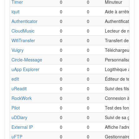
Timer
0
0
Minuteur
iquit
0
0
Aide à arrêter de
Authenticator
0
0
Authentification à
CloudMusic
0
0
Lecteur de musiq
WifiTransfer
0
0
Transfert de fichi
Vulgry
0
0
Téléchargeur de 
Circle-Message
0
0
Personnalisation 
uApp Explorer
0
0
Logithèque altern
edIt
0
0
Éditeur de texte
uReadit
0
0
Suivi des fils Red
RockWork
0
0
Connexion à une
Pilot
0
0
Test des fonctionn
uDDiary
0
0
Suivi de sa glycé
External IP
0
0
Affiche l'adresse
uFTP
0
0
Gestionnaire de