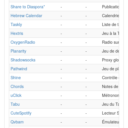
Share to Diaspora*
-
-
Publication su
Hebrew Calendar
-
-
Calendrier hé
Taskly
-
-
Liste de tâche
Hextris
-
-
Jeu à la Tétris
OxygenRadio
-
-
Radio sur Inte
Planarity
-
-
Jeu de démêla
Shadowsocks
-
-
Proxy global
Pathwind
-
-
Jeu de platef
Shine
-
-
Contrôle de l'
Chords
-
-
Notes de guit
uClick
-
-
Métronome
Tabu
-
-
Jeu du Taboo
CuteSpotify
-
-
Lecteur Spotif
Qvbam
-
-
Émulateur de