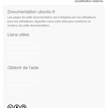
(modification externe)
Documentation ubuntu-fr
Les pages de cette documentation sont rédigées par les utilisateurs
pour les utilisateurs. Apportez-nous votre aide pour améliorer le
contenu de cette documentation.
Liens utiles
Débuter sur Ubuntu
Participer à la documentation
Documentation hors ligne
Télécharger Ubuntu
Obtenir de l'aide
Chercher de l'aide
Consulter la documentation
Consulter le Forum
Lisez le guide