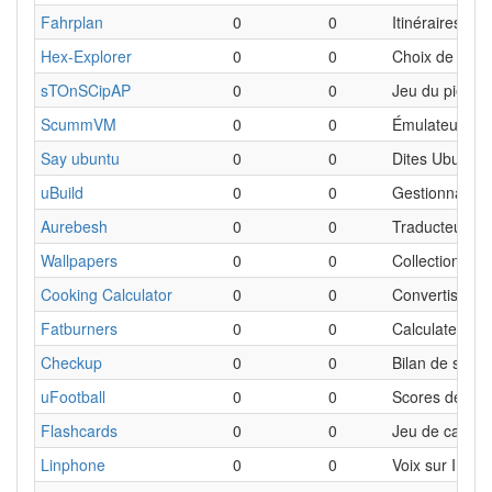
Fahrplan
0
0
Itinéraires d
Hex-Explorer
0
0
Choix de coul
sTOnSCipAP
0
0
Jeu du pierre-
ScummVM
0
0
Émulateur de j
Say ubuntu
0
0
Dites Ubuntu
uBuild
0
0
Gestionnaire 
Aurebesh
0
0
Traducteur d'
Wallpapers
0
0
Collection de 
Cooking Calculator
0
0
Convertisseur 
Fatburners
0
0
Calculateur de
Checkup
0
0
Bilan de santé
uFootball
0
0
Scores de foot
Flashcards
0
0
Jeu de cartes
Linphone
0
0
Voix sur IP