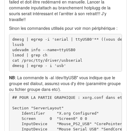
failed et doit être redémarré en manuelle. Lancer la
commande inputattach au branchement hotplugg de la
souris serait intéressant et l’arrêter à son retrait!!! J'y
travaille!!
Sinon les commandes utilisés pour voir mon périphérique :
dmesg | egrep -i 'serial | ttyUSB0'** ((vous devez 
lsusb

udevadm info --name=ttyUSB0

lsmod | grep ch

cat /proc/tty/driver/usbserial

dmesg | egrep - i 'usb'
NB
: La commande ls -al /dev/ttyUSB* vous indique que le
groupe est dialout, assurez-vous d'y être (paramètre groupe
ou fichier groupe dans etc/).
## POUR LA PARTIE GRAPHIQUE : xorg.conf dans etc/X1
Section "ServerLayout"

    Identifier     "X.org Configured"

    Screen      0  "Screen0" 0 0

    InputDevice    "Mouse_PS2_USB" "CorePointer"

    InputDevice	   "Mouse_Serial_USB" "SendCoreEvents" 	
