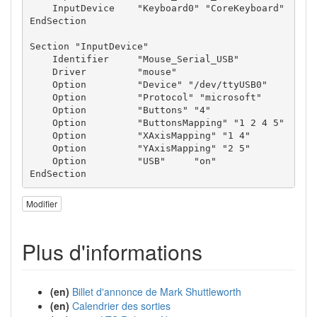
    InputDevice    "Keyboard0" "CoreKeyboard"

EndSection

Section "InputDevice"

    Identifier     "Mouse_Serial_USB"

    Driver         "mouse"

    Option         "Device" "/dev/ttyUSB0"

    Option         "Protocol" "microsoft"

    Option	   "Buttons" "4"	

    Option         "ButtonsMapping" "1 2 4 5"

    Option	   "XAxisMapping" "1 4"

    Option         "YAxisMapping" "2 5" 	 

    Option	   "USB"     "on"

EndSection
Modifier
Plus d'informations
(en)
Billet d'annonce de Mark Shuttleworth
(en)
Calendrier des sorties