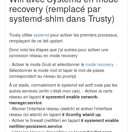
recovery (remplacé par
systemd-shim dans Trusty)
Trusty utilise
systemd
pour activer les premiers processus,
remplaçant de ce fait upstart.
Donc voici les étapes que j'ai suivies pour activer une
connexion réseau en mode recovery
- Activer le mode Grub et sélectionner le
mode recovery
. -
Sélectionner le mode root et taper le mot-de-passe
correspondant au niveau du prompt.
À ce stade, normalement le systemd est actif mais pas les
autres services (enfin c'était mon cas). - Activer la carte
réseau en tapant
# systemctl enable network-
manager.service
.
- Allumer l'interface réseau (switch) et activer l'interface
réseau (ici wlan0) en tapant
# ifconfig wlan0 up
.
- Activer le firewall (netfilter) en tapant
# systemctl enable
netfilter-persistent.service
.
- Lister les réseaux disponibles en tapant
# iwlist scan
.