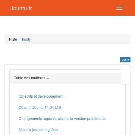
Ubuntu-fr
Piste
trusty
trusty
Modif
cette
Table des matières
page
Lien
de
retou
Objectifs et développement
Obtenir Ubuntu 14.04 LTS
Changements apportés depuis la version précédente
Mises à jour de logiciels