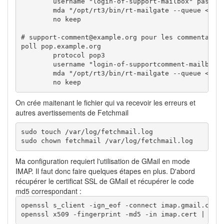
        username "login-of-support-mailbox" passwor
        mda "/opt/rt3/bin/rt-mailgate --queue <Nom 
        no keep

# support-comment@example.org pour les commentaires
poll pop.example.org

        protocol pop3

        username "login-of-supportcomment-mailbox" 
        mda "/opt/rt3/bin/rt-mailgate --queue <Nom 
        no keep
On crée maitenant le fichier qui va recevoir les erreurs et
autres avertissements de Fetchmail
sudo touch /var/log/fetchmail.log

sudo chown fetchmail /var/log/fetchmail.log
Ma configuration requiert l'utilisation de GMail en mode
IMAP. Il faut donc faire quelques étapes en plus. D'abord
récupérer le certificat SSL de GMail et récupérer le code
md5 correspondant :
openssl s_client -ign_eof -connect imap.gmail.com:9
openssl x509 -fingerprint -md5 -in imap.cert | gre