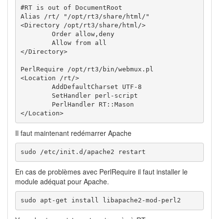
#RT is out of DocumentRoot

Alias /rt/ "/opt/rt3/share/html/"

<Directory /opt/rt3/share/html/>

        Order allow,deny

        Allow from all

</Directory>

PerlRequire /opt/rt3/bin/webmux.pl

<Location /rt/>

        AddDefaultCharset UTF-8

        SetHandler perl-script

        PerlHandler RT::Mason

</Location>
Il faut maintenant redémarrer Apache
sudo /etc/init.d/apache2 restart
En cas de problèmes avec PerlRequire il faut installer le
module adéquat pour Apache.
sudo apt-get install libapache2-mod-perl2