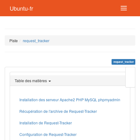
Ubuntu-fr
Piste
request_tracker
request_tracker
Modif
cette
Table des matières
page
Lien
de
retou
Installation des serveur Apache2 PHP MySQL phpmyadmin
Récupération de l'archive de Request-Tracker
Installation de Request-Tracker
Configuration de Request-Tracker