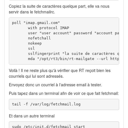
Copiez la suite de caractères quelque part, elle va nous
servir dans le fetchmailrc.
poll "imap.gmail.com"

       with protocol IMAP

       user "user account" password "account passwo
       nofetchall

       nokeep

       ssl

       sslfingerprint "la suite de caractères que v
       mda "/opt/rt3/bin/rt-mailgate --url http://
Voilà ! Il ne reste plus qu'à vérifier que RT reçoit bien les
courriels qui lui sont adressés.
Envoyez donc un courriel à l'adresse email à tester.
Puis tapez dans un terminal afin de voir ce que fait fetchmail:
tail -f /var/log/fetchmail.log
Et dans un autre terminal
sudo /etc/init.d/fetchmail start