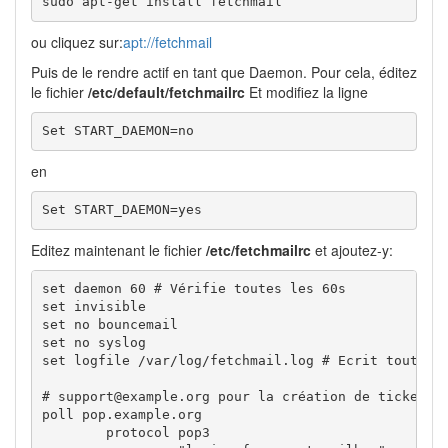
sudo apt-get install fetchmail
ou cliquez sur:
apt://fetchmail
Puis de le rendre actif en tant que Daemon. Pour cela, éditez
le fichier
/etc/default/fetchmailrc
Et modifiez la ligne
Set START_DAEMON=no
en
Set START_DAEMON=yes
Editez maintenant le fichier
/etc/fetchmailrc
et ajoutez-y:
set daemon 60 # Vérifie toutes les 60s

set invisible

set no bouncemail

set no syslog 

set logfile /var/log/fetchmail.log # Ecrit toutes l
# support@example.org pour la création de tickets

poll pop.example.org

        protocol pop3
