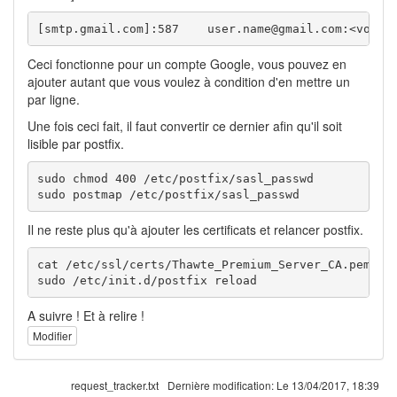
[smtp.gmail.com]:587    user.name@gmail.com:<votre
Ceci fonctionne pour un compte Google, vous pouvez en
ajouter autant que vous voulez à condition d'en mettre un
par ligne.
Une fois ceci fait, il faut convertir ce dernier afin qu'il soit
lisible par postfix.
sudo chmod 400 /etc/postfix/sasl_passwd

sudo postmap /etc/postfix/sasl_passwd
Il ne reste plus qu'à ajouter les certificats et relancer postfix.
cat /etc/ssl/certs/Thawte_Premium_Server_CA.pem | s
sudo /etc/init.d/postfix reload
A suivre ! Et à relire !
Modifier
request_tracker.txt
Dernière modification:
Le 13/04/2017, 18:39