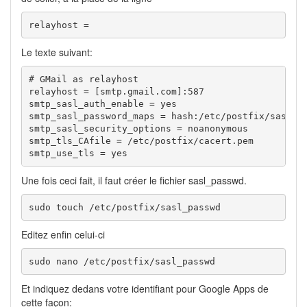
relayhost =
Le texte suivant:
# GMail as relayhost

relayhost = [smtp.gmail.com]:587

smtp_sasl_auth_enable = yes

smtp_sasl_password_maps = hash:/etc/postfix/sasl_pa
smtp_sasl_security_options = noanonymous

smtp_tls_CAfile = /etc/postfix/cacert.pem

smtp_use_tls = yes
Une fois ceci fait, il faut créer le fichier sasl_passwd.
sudo touch /etc/postfix/sasl_passwd
Editez enfin celui-ci
sudo nano /etc/postfix/sasl_passwd
Et indiquez dedans votre identifiant pour Google Apps de
cette façon: