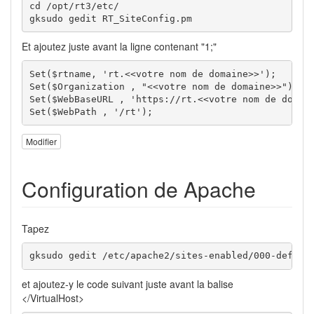
cd /opt/rt3/etc/

gksudo gedit RT_SiteConfig.pm
Et ajoutez juste avant la ligne contenant "1;"
Set($rtname, 'rt.<<votre nom de domaine>>');

Set($Organization , "<<votre nom de domaine>>");

Set($WebBaseURL , 'https://rt.<<votre nom de domain
Set($WebPath , '/rt');
Modifier
Configuration de Apache
Tapez
gksudo gedit /etc/apache2/sites-enabled/000-defaul
et ajoutez-y le code suivant juste avant la balise
</VirtualHost>