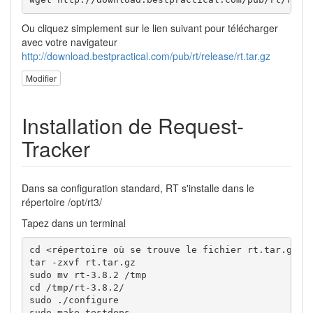
Ou cliquez simplement sur le lien suivant pour télécharger
avec votre navigateur
http://download.bestpractical.com/pub/rt/release/rt.tar.gz
Modifier
Installation de Request-
Tracker
Dans sa configuration standard, RT s'installe dans le
répertoire /opt/rt3/
Tapez dans un terminal
cd <répertoire où se trouve le fichier rt.tar.gz>

tar -zxvf rt.tar.gz

sudo mv rt-3.8.2 /tmp

cd /tmp/rt-3.8.2/

sudo ./configure 

sudo make testdeps