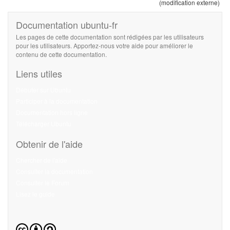
(modification externe)
Documentation ubuntu-fr
Les pages de cette documentation sont rédigées par les utilisateurs
pour les utilisateurs. Apportez-nous votre aide pour améliorer le
contenu de cette documentation.
Liens utiles
Débuter sur Ubuntu
Participer à la documentation
Documentation hors ligne
Télécharger Ubuntu
Obtenir de l'aide
Chercher de l'aide
Consulter la documentation
Consulter le Forum
Lisez le guide