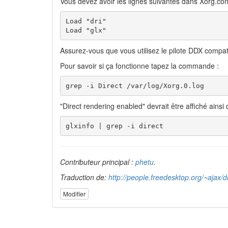
Vous devez avoir les lignes suivantes dans Xorg.con
Load "dri" 

Load "glx"
Assurez-vous que vous utilisez le pilote DDX compat
Pour savoir si ça fonctionne tapez la commande :
grep -i Direct /var/log/Xorg.0.log 
"Direct rendering enabled" devrait être affiché ains
glxinfo | grep -i direct
Contributeur principal :
phetu
.
Traduction de:
http://people.freedesktop.org/~ajax/dr
Modifier