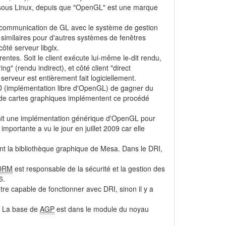
sous Linux, depuis que "OpenGL" est une marque
a communication de GL avec le système de gestion
 similaires pour d'autres systèmes de fenêtres
té serveur libglx.
rentes. Soit le client exécute lui-même le-dit rendu,
" (rendu indirect), et côté client "direct
serveur est entièrement fait logiciellement.
3D (implémentation libre d'OpenGL) de gagner du
s de cartes graphiques implémentent ce procédé
urnit une implémentation générique d'OpenGL pour
mportante a vu le jour en juillet 2009 car elle
ent la bibliothèque graphique de Mesa. Dans le DRI,
DRM
est responsable de la sécurité et la gestion des
6.
re capable de fonctionner avec DRI, sinon il y a
e. La base de
AGP
est dans le module du noyau