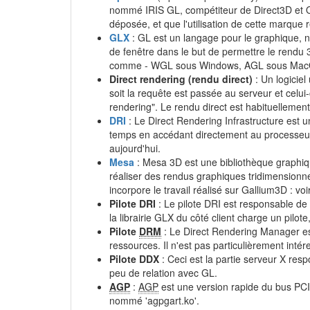
nommé IRIS GL, compétiteur de Direct3D et 
déposée, et que l'utilisation de cette marque 
GLX
: GL est un langage pour le graphique, 
de fenêtre dans le but de permettre le rendu 
comme - WGL sous Windows, AGL sous MacOS. D
Direct rendering (rendu direct)
: Un logiciel
soit la requête est passée au serveur et celui
rendering". Le rendu direct est habituellement
DRI
: Le Direct Rendering Infrastructure est
temps en accédant directement au processeur 
aujourd'hui.
Mesa
: Mesa 3D est une bibliothèque graphiq
réaliser des rendus graphiques tridimensionnel
incorpore le travail réalisé sur Gallium3D : voir
Pilote DRI
: Le pilote DRI est responsable de 
la librairie GLX du côté client charge un pilo
Pilote
DRM
: Le Direct Rendering Manager es
ressources. Il n'est pas particulièrement inté
Pilote DDX
: Ceci est la partie serveur X re
peu de relation avec GL.
AGP
:
AGP
est une version rapide du bus PCI
nommé 'agpgart.ko'.