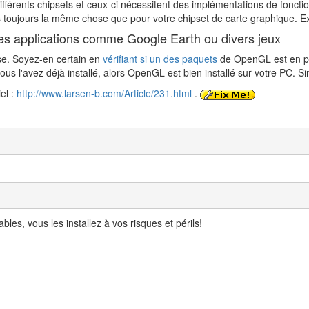
ifférents chipsets et ceux-ci nécessitent des implémentations de foncti
s toujours la même chose que pour votre chipset de carte graphique. Exe
des applications comme Google Earth ou divers jeux
ase. Soyez-en certain en
vérifiant si un des paquets
de OpenGL est en pl
vous l'avez déjà installé, alors OpenGL est bien installé sur votre PC. Si
el :
http://www.larsen-b.com/Article/231.html
.
es, vous les installez à vos risques et périls!