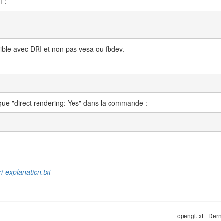
f :
ible avec DRI et non pas vesa ou fbdev.
i que "direct rendering: Yes" dans la commande :
i-explanation.txt
opengl.txt
Dern