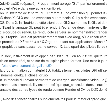
QuickDraw3D (dépassé). Fréquemment abrégé "GL", particulièrement 
requiert d'être dans une zone (non-libre).
non un système de fenêtre. "GLX" réfère à une extension qui permet l
3D dans X. GLX est une extension au protocole X. Il y a des extensions
ans X, la librairie du côté client pour GLX se nomme libGL, et du cô
 utilisant le langage GL peut être rendu à l'écran de deux manières diffé
-ci s'occupe du rendu. Le rendu côté serveur se nomme "indirect rendering
 plus rapide. Cela est particulièrement vrai avec Xorg, où le rendu côté 
 un procédé de XFree86 4.x / X.Org permettant aux applications Mesa 
graphique sans passer par le serveur X. La plupart des pilotes libre
ue libre, initialement développée par Brian Paul en août 1993, qui fo
s en temps réel, et ce sur de multiples plates-formes. Une mise à jour i
 l'
état d'avancement de gallium3D
.
la programmation du matériel 3D. Habituellement les pilotes DRI utilis
te, nommé 'quelque_chose_dri.so'.
t un module du noyau permettant de charger l'accélération vidéo. Le
ressant mais essentiel. Il y est nommé 'quelque_chose.ko' dans Linux 2.
sponsable des autres types de rendu comme Render et Xv. Le DDX doit êt
 , avec des fonctionnalités supplémentaires pour le matériel graphiqu