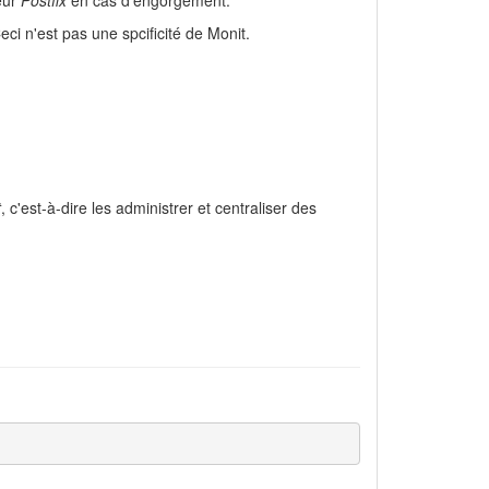
veur
Postfix
en cas d'engorgement.
ci n'est pas une spcificité de Monit.
t
, c'est-à-dire les administrer et centraliser des