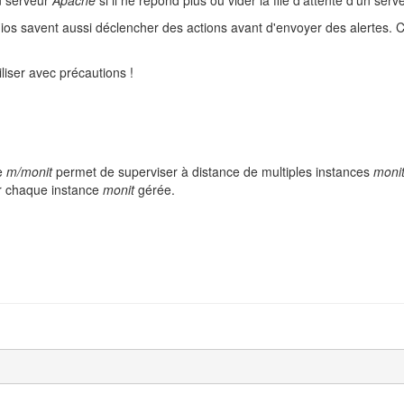
n serveur
Apache
si il ne répond plus ou vider la file d'attente d'un ser
os savent aussi déclencher des actions avant d'envoyer des alertes. Ce
tiliser avec précautions !
e
m/monit
permet de superviser à distance de multiples instances
moni
ar chaque instance
monit
gérée.