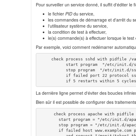
Pour surveiller un service donné, il suffit d'éditer le f
le fichier
PID
du service,
les commandes de démarrage et d'arrêt du se
l'utilisateur système du service,
la condition de test à effectuer,
le(s) commande(s) à effectuer lorsque le test e
Par exemple, voici comment redémarrer automatiq
     check process sshd with pidfile /va
           start program  "/etc/init.d/s
           stop program  "/etc/init.d/ss
           if failed port 22 protocol ss
           if 5 restarts within 5 cycle
La dernière ligne permet d'éviter des boucles infini
Bien sûr il est possible de configurer des traitements
      check process apache with pidfile 
        start program = "/etc/init.d/apa
        stop program = "/etc/init.d/apac
        if failed host www.example.com p
           and request "/monit/token" th