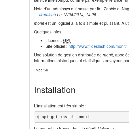
service interrompu, comme par exemple relancer u
Note d'un adminsys qui passe par là : Zabbix et Nagi
—
tiramiseb
Le 12/04/2014, 14:25
monit
est un logiciel à la fois simple et puissant. À u
Quelques infos :
Licence :
GPL
Site officiel :
http://www.tildeslash.com/monit/
Une solution de gestion distribuée de
monit
, appelé
informations historiques et statistiques envoyées p
Modifier
Installation
L'installation est très simple :
$ apt-get install monit
Le paquet se trouve dans le dépôt
Universe