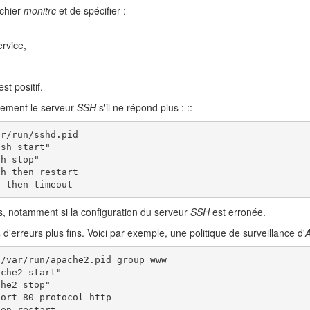
ichier
monitrc
et de spécifier :
rvice,
st positif.
uement le serveur
SSH
s'il ne répond plus : ::
r/run/sshd.pid

sh start"

h stop"

h then restart

s then timeout
es, notamment si la configuration du serveur
SSH
est erronée.
 d'erreurs plus fins. Voici par exemple, une politique de surveillance d'
/var/run/apache2.pid group www

che2 start"

he2 stop"

ort 80 protocol http

en restart
