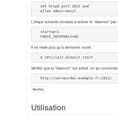
   set httpd port 2812 and

   allow admin:monit
L'étape suivante consiste à activer le *daemon* par d
   startup=1

   CHECK_INTERVALS=60
Il ne reste plus qu'à démarrer
monit
:
   $ /etc/init.d/monit start
Vérifier que le *daemon* est activé, en se connectant 
   http://serveurdev.exemple.fr:2812/
Modifier
Utilisation