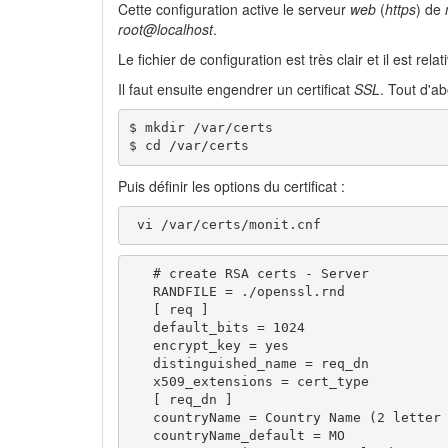
Cette configuration active le serveur
web
(
https
) de
root@localhost
.
Le fichier de configuration est très clair et il est 
Il faut ensuite engendrer un certificat
SSL
. Tout d'ab
$ mkdir /var/certs

$ cd /var/certs
Puis définir les options du certificat :
 vi /var/certs/monit.cnf
   # create RSA certs - Server

   RANDFILE = ./openssl.rnd

   [ req ]

   default_bits = 1024

   encrypt_key = yes

   distinguished_name = req_dn

   x509_extensions = cert_type

   [ req_dn ]

   countryName = Country Name (2 letter 
   countryName_default = MO
