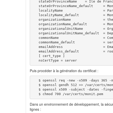
   stateOrProvinceName    = Ile de Franc
   stateOrProvinceName_default     = Mon
   localityName                    = Par
   localityName_default            = Mon
   organizationName                = the
   organizationName_default        = Mon
   organizationalUnitName          = Org
   organizationalUnitName_default  = Dep
   commonName                      = Com
   commonName_default              = ser
   emailAddress                    = Ema
   emailAddress_default            = roo
   [ cert_type ]

   nsCertType = server
Puis procéder à la génération du certificat :
   $ openssl req -new -x509 -days 365 -n
   $ openssl gendh 512 >> /var/certs/mon
   $ openssl x509 -subject -dates -finge
   $ chmod 700 /var/certs/monit.pem
Dans un environnement de développement, la sécur
lignes :