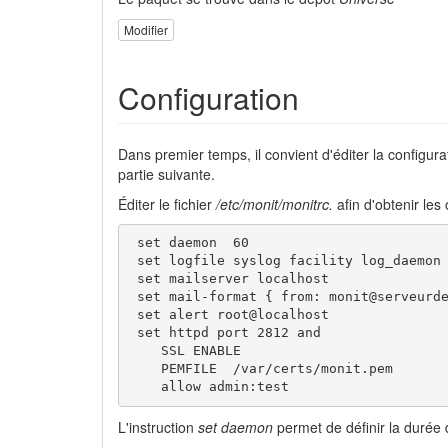
Modifier
Configuration
Dans premier temps, il convient d'éditer la configu
partie suivante.
Éditer le fichier
/etc/monit/monitrc.
afin d'obtenir les 
 set daemon  60

 set logfile syslog facility log_daemon

 set mailserver localhost

 set mail-format { from: monit@serveurde
 set alert root@localhost

 set httpd port 2812 and

    SSL ENABLE

    PEMFILE  /var/certs/monit.pem

    allow admin:test
L'instruction
set daemon
permet de définir la durée 