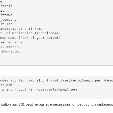
e

itoria

is

ittown

_company

it Inc.

anizational Unit Name

t. of Monitoring Technologies

mon Name (FQDN of your server)

ver.monit.mo

il Address

t@monit.mo

odes -config ./monit.cnf -out /var/certs/monit.pem -keyo
it.pem

rprint -noout -in /var/certs/monit.pem

isation par
SSL
peut ne pas être nécessaire, on peut donc avantageus