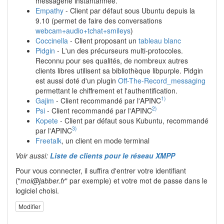
messagerie instantannée.
Empathy
- Client par défaut sous Ubuntu depuis la
9.10 (permet de faire des conversations
webcam+audio+tchat+smileys
)
Coccinella
- Client proposant un
tableau blanc
Pidgin
- L'un des précurseurs multi-protocoles.
Reconnu pour ses qualités, de nombreux autres
clients libres utilisent sa bibliothèque libpurple. Pidgin
est aussi doté d'un plugin
Off-The-Record_messaging
permettant le chiffrement et l'authentification.
1)
Gajim
- Client recommandé par l'APINC
2)
Psi
- Client recommandé par l'APINC
Kopete
- Client par défaut sous Kubuntu, recommandé
3)
par l'APINC
Freetalk
, un client en mode terminal
Voir aussi:
Liste de clients pour le réseau XMPP
Pour vous connecter, il suffira d'entrer votre identifiant
("
moi@jabber.fr
" par exemple) et votre mot de passe dans le
logiciel choisi.
Modifier