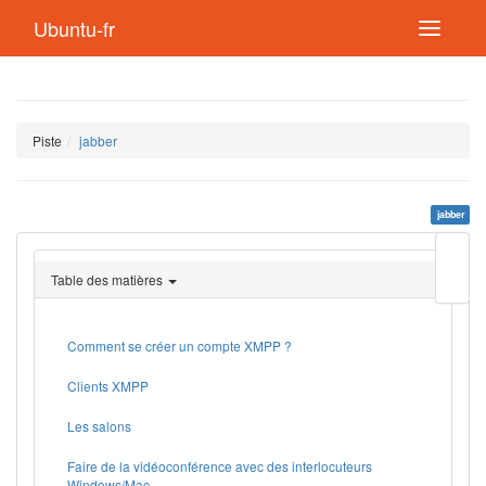
Ubuntu-fr
Piste
jabber
jabber
Modif
cette
Table des matières
page
Lien
de
retou
Comment se créer un compte XMPP ?
Clients XMPP
Les salons
Faire de la vidéoconférence avec des interlocuteurs
Windows/Mac