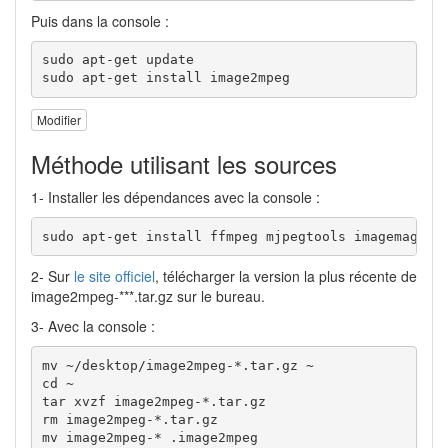
Puis dans la console :
sudo apt-get update

sudo apt-get install image2mpeg
Modifier
Méthode utilisant les sources
1- Installer les dépendances avec la console :
sudo apt-get install ffmpeg mjpegtools imagemagick
2- Sur
le site officiel
, télécharger la version la plus récente de
image2mpeg-***.tar.gz sur le bureau.
3- Avec la console :
mv ~/desktop/image2mpeg-*.tar.gz ~

cd ~

tar xvzf image2mpeg-*.tar.gz 

rm image2mpeg-*.tar.gz

mv image2mpeg-* .image2mpeg
