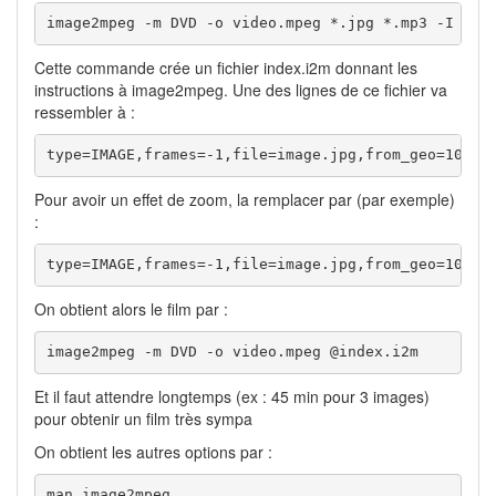
image2mpeg -m DVD -o video.mpeg *.jpg *.mp3 -I ind
Cette commande crée un fichier index.i2m donnant les
instructions à image2mpeg. Une des lignes de ce fichier va
ressembler à :
type=IMAGE,frames=-1,file=image.jpg,from_geo=100%,
Pour avoir un effet de zoom, la remplacer par (par exemple)
:
type=IMAGE,frames=-1,file=image.jpg,from_geo=100%,
On obtient alors le film par :
image2mpeg -m DVD -o video.mpeg @index.i2m
Et il faut attendre longtemps (ex : 45 min pour 3 images)
pour obtenir un film très sympa
On obtient les autres options par :
man image2mpeg