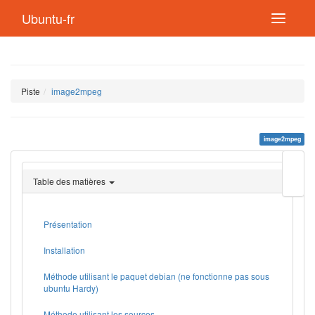
Ubuntu-fr
Piste
image2mpeg
image2mpeg
Modif
cette
Table des matières
page
Lien
de
retou
Présentation
Installation
Méthode utilisant le paquet debian (ne fonctionne pas sous
ubuntu Hardy)
Méthode utilisant les sources