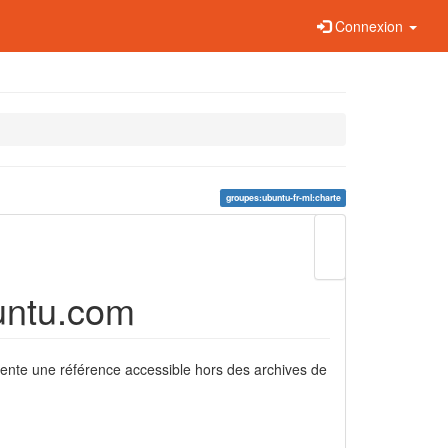
Connexion
groupes:ubuntu-fr-ml:charte
Modifier
cette
page
Liens
buntu.com
de
retour
sente une référence accessible hors des archives de