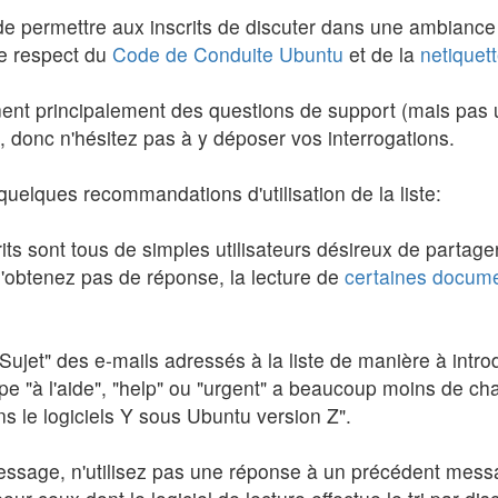
f de permettre aux inscrits de discuter dans une ambiance 
le respect du
Code de Conduite Ubuntu
et de la
netiquet
rnent principalement des questions de support (mais pas 
), donc n'hésitez pas à y déposer vos interrogations.
uelques recommandations d'utilisation de la liste:
crits sont tous de simples utilisateurs désireux de partage
n'obtenez pas de réponse, la lecture de
certaines
docume
p "Sujet" des e-mails adressés à la liste de manière à i
pe "à l'aide", "help" ou "urgent" a beaucoup moins de cha
ns le logiciels Y sous Ubuntu version Z".
message, n'utilisez pas une réponse à un précédent mess