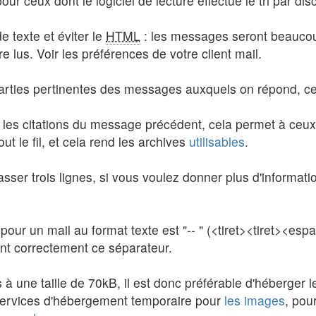
ur ceux dont le logiciel de lecture effectue le tri par dis
e texte et éviter le
HTML
: les messages seront beaucoup
e lus. Voir les préférences de votre client mail.
 parties pertinentes des messages auxquels on répond, cel
 les citations du message précédent, cela permet à ceux
ut le fil, et cela rend les archives
utilisables
.
sser trois lignes, si vous voulez donner plus d'informat
our un mail au format texte est "-- " (<tiret><tiret><esp
rant correctement ce séparateur.
s à une taille de 70kB, il est donc préférable d'héberger 
services d'hébergement temporaire pour
les
images
, pou