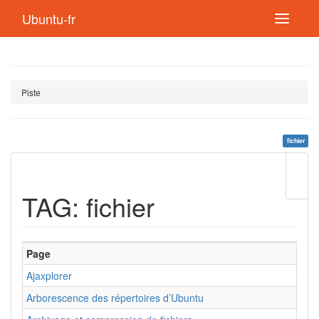
Ubuntu-fr
Piste
fichier
Modif
cette
TAG: fichier
page
Lien
de
retou
Page
Ajaxplorer
Arborescence des répertoires d’Ubuntu