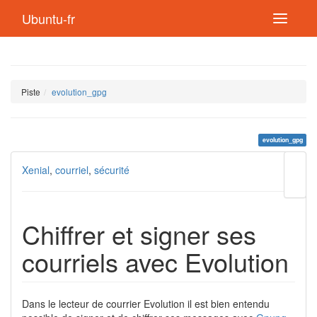
Ubuntu-fr
Piste
evolution_gpg
evolution_gpg
Modif
Xenial
,
courriel
,
sécurité
cette
page
Lien
de
Chiffrer et signer ses
retou
courriels avec Evolution
Dans le lecteur de courrier Evolution il est bien entendu