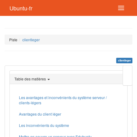
Ubuntu-fr
Piste
clientleger
clientleger
Modif
cette
Table des matières
page
Lien
de
retou
Les avantages et inconvénients du système serveur /
clients-légers
Avantages du client léger
Les inconvénients du système
Mettre en oeuvre un serveur avec Edubuntu