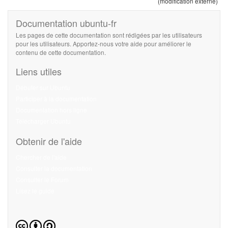
(modification externe)
Documentation ubuntu-fr
Les pages de cette documentation sont rédigées par les utilisateurs
pour les utilisateurs. Apportez-nous votre aide pour améliorer le
contenu de cette documentation.
Liens utiles
Débuter sur Ubuntu
Participer à la documentation
Documentation hors ligne
Télécharger Ubuntu
Obtenir de l'aide
Chercher de l'aide
Consulter la documentation
Consulter le Forum
Lisez le guide