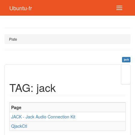
Ubuntu-fr
Piste
jack
Modif
cette
TAG: jack
page
Lien
de
retou
Page
JACK - Jack Audio Connection Kit
QjackCtl