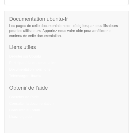
Documentation ubuntu-fr
Les pages de cette documentation sont rédigées par les utilisateurs
pour les utilisateurs. Apportez-nous votre aide pour améliorer le
contenu de cette documentation.
Liens utiles
Débuter sur Ubuntu
Participer à la documentation
Documentation hors ligne
Télécharger Ubuntu
Obtenir de l'aide
Chercher de l'aide
Consulter la documentation
Consulter le Forum
Lisez le guide