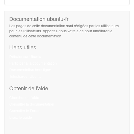
Documentation ubuntu-fr
Les pages de cette documentation sont rédigées par les utilisateurs
pour les utilisateurs. Apportez-nous votre aide pour améliorer le
contenu de cette documentation.
Liens utiles
Débuter sur Ubuntu
Participer à la documentation
Documentation hors ligne
Télécharger Ubuntu
Obtenir de l'aide
Chercher de l'aide
Consulter la documentation
Consulter le Forum
Lisez le guide