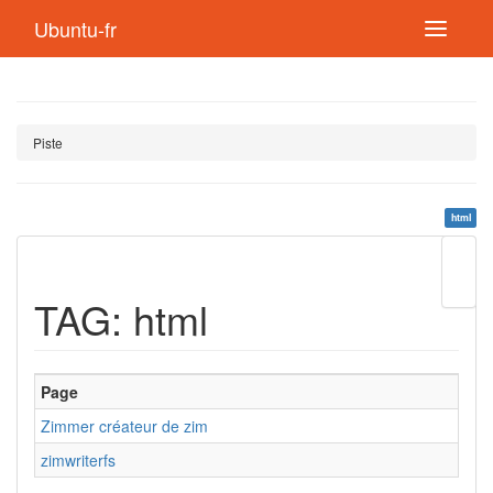
Ubuntu-fr
Piste
html
Modif
cette
TAG: html
page
Lien
de
retou
Page
Zimmer créateur de zim
zimwriterfs