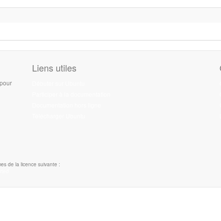
Liens utiles
 pour
Débuter sur Ubuntu
Participer à la documentation
Documentation hors ligne
Télécharger Ubuntu
es de la licence suivante :
rted