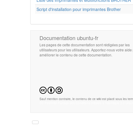
Liste des Imprimantes et Multifonctions BROTHER
Script d'installation pour imprimantes Brother
Documentation ubuntu-fr
Les pages de cette documentation sont rédigées par les
utilisateurs pour les utilisateurs. Apportez-nous votre aide
améliorer le contenu de cette documentation.
Sauf mention contraire, le contenu de ce wiki est placé sous les term
CC Paternité-Partage des Conditions Initiales à l'Identique 3.0 Unpo